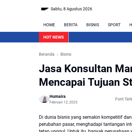
Sabtu, 8 Agustus 2026
HOME
BERITA
BISNIS
SPORT
H
HOT NEWS
Beranda
Bisnis
Jasa Konsultan Ma
Mencapai Tujuan St
Humaira
Font Terke
Februari 12, 2025
Di dunia bisnis yang semakin kompetitif da
perubahan pasar, menghadapi tantangan in
tetap unggul. Untuk itu, banyak perusahaa