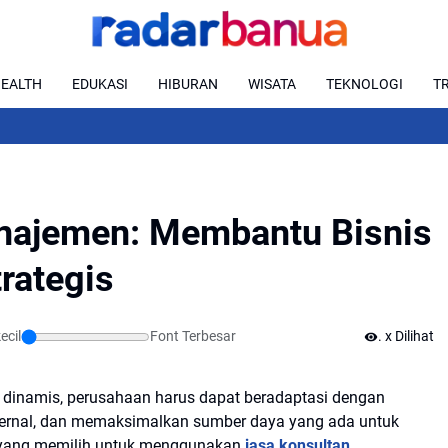
EALTH
EDUKASI
HIBURAN
WISATA
TEKNOLOGI
T
Biodata Le
najemen: Membantu Bisnis
rategis
cil
Font Terbesar
...
x Dilihat
n dinamis, perusahaan harus dapat beradaptasi dengan
ternal, dan memaksimalkan sumber daya yang ada untuk
n yang memilih untuk menggunakan
jasa konsultan