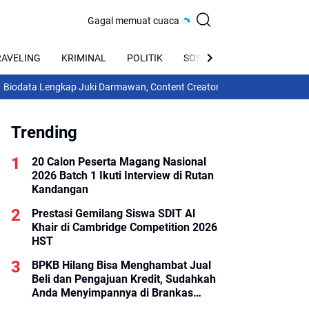
Gagal memuat cuaca
RAVELING
KRIMINAL
POLITIK
SOSIAL
BUDAYA
ngkap Juki Darmawan, Content Creator Asal Sukamara Kalteng Yang Suk
Trending
20 Calon Peserta Magang Nasional
2026 Batch 1 Ikuti Interview di Rutan
Kandangan
Prestasi Gemilang Siswa SDIT Al
Khair di Cambridge Competition 2026
HST
BPKB Hilang Bisa Menghambat Jual
Beli dan Pengajuan Kredit, Sudahkah
Anda Menyimpannya di Brankas
BPKB?