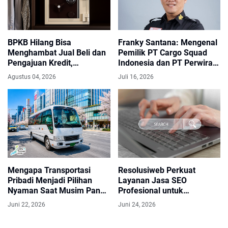
BPKB Hilang Bisa
Franky Santana: Mengenal
Menghambat Jual Beli dan
Pemilik PT Cargo Squad
Pengajuan Kredit,
Indonesia dan PT Perwira
Sudahkah Anda
Baladhika Utama
Agustus 04, 2026
Juli 16, 2026
Menyimpannya di Brankas
BPKB?
Mengapa Transportasi
Resolusiweb Perkuat
Pribadi Menjadi Pilihan
Layanan Jasa SEO
Nyaman Saat Musim Panas
Profesional untuk
di Jepang ?
Mendukung Pertumbuhan
Juni 22, 2026
Juni 24, 2026
Digital Bisnis di Indonesia