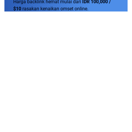
Harga backlink hemat mulai dari
IDR 100,000 /
$10
rasakan kenaikan omset online.
Order Now!
Tentang
Kontak
Disclaimer
Pasang Iklan
Kebijakan Privasi
Pedoman Media