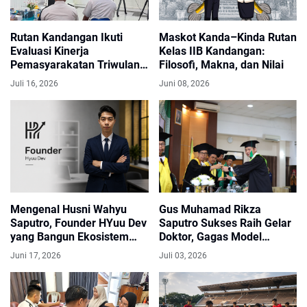
Rutan Kandangan Ikuti
Maskot Kanda–Kinda Rutan
Evaluasi Kinerja
Kelas IIB Kandangan:
Pemasyarakatan Triwulan
Filosofi, Makna, dan Nilai
II di Kanwil Ditjenpas Kalsel
Juli 16, 2026
Juni 08, 2026
Mengenal Husni Wahyu
Gus Muhamad Rikza
Saputro, Founder HYuu Dev
Saputro Sukses Raih Gelar
yang Bangun Ekosistem
Doktor, Gagas Model
Digital dari Kudus
Pendidikan Agama Islam
Juni 17, 2026
Juli 03, 2026
Berbasis Budaya Pesantren