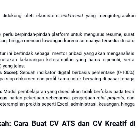
 didukung oleh ekosistem 
end-to-end
 yang mengintegrasikan 
k perlu berpindah-pindah platform untuk mengurus resume, surat 
uan, hingga mencari lowongan karena semuanya tersedia di satu 
itur ini bertindak sebagai mentor pribadi yang akan menganalisis 
etakan kekurangan keterampilan yang harus dipenuhi, serta 
) yang jelas.
s Score):
 Sebuah indikator digital berbasis persentase (0-100%) 
siap dokumen dan profil kamu untuk bersaing di pasar tenaga 
:
 Modul pembelajaran yang disediakan tidak berfokus pada teori 
as harian pekerjaan sebenarnya, pengerjaan 
mini projects
, dan 
eterampilan praktis seperti Excel, administrasi, keuangan, hingga 
h: Cara Buat CV ATS dan CV Kreatif di 