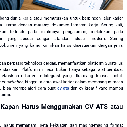
ang dunia kerja atau memutuskan untuk berpindah jalur karier 
 utama dengan matang: dokumen lamaran kerja. Sering kali, 
ukan terletak pada minimnya pengalaman, melainkan pada 
ri yang sesuai dengan standar industri modern. Seiring 
dokumen yang kamu kirimkan harus disesuaikan dengan jenis 
 dan berbasis teknologi cerdas, memanfaatkan platform SuratPlus 
ndasikan. Platform ini hadir bukan hanya sebagai alat pembuat 
kosistem karier terintegrasi yang dirancang khusus untuk 
eer switcher
, hingga talenta awal karier dalam membangun masa 
mu bisa mempelajari cara buat 
cv ats
 dan cv kreatif yang mampu 
rtama.
Kapan Harus Menggunakan CV ATS atau 
 harus memahami peta kekuatan dari masing-masing format 