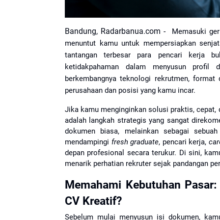
Bandung, Radarbanua.com -
Memasuki gerb
menuntut kamu untuk mempersiapkan senjata
tantangan terbesar para pencari kerja b
ketidakpahaman dalam menyusun profil di
berkembangnya teknologi rekrutmen, format 
perusahaan dan posisi yang kamu incar.
Jika kamu menginginkan solusi praktis, cepat,
adalah langkah strategis yang sangat direkome
dokumen biasa, melainkan sebagai sebuah e
mendampingi 
fresh graduate
, pencari kerja, 
car
depan profesional secara terukur. Di sini, ka
menarik perhatian rekruter sejak pandangan pe
Memahami Kebutuhan Pasar: 
CV Kreatif?
Sebelum mulai menyusun isi dokumen, kamu