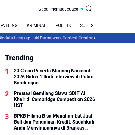
Gagal memuat cuaca
RAVELING
KRIMINAL
POLITIK
SOSIAL
BUDAYA
ap Juki Darmawan, Content Creator Asal Sukamara Kalteng Yang Sukses
Trending
20 Calon Peserta Magang Nasional
2026 Batch 1 Ikuti Interview di Rutan
Kandangan
Prestasi Gemilang Siswa SDIT Al
Khair di Cambridge Competition 2026
HST
BPKB Hilang Bisa Menghambat Jual
Beli dan Pengajuan Kredit, Sudahkah
Anda Menyimpannya di Brankas
BPKB?