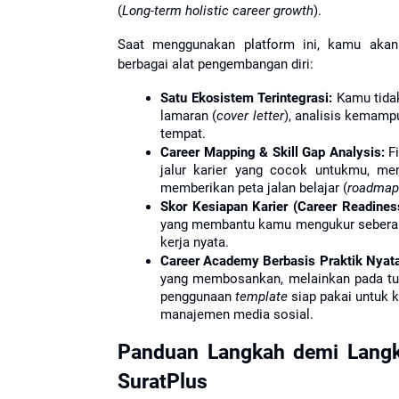
(
Long-term holistic career growth
).
Saat menggunakan platform ini, kamu akan
berbagai alat pengembangan diri:
Satu Ekosistem Terintegrasi:
 Kamu tida
lamaran (
cover letter
), analisis kemamp
tempat.
Career Mapping & Skill Gap Analysis:
 F
jalur karier yang cocok untukmu, mem
memberikan peta jalan belajar (
roadmap
Skor Kesiapan Karier (Career Readines
yang membantu kamu mengukur seberapa 
kerja nyata.
Career Academy Berbasis Praktik Nyata
yang membosankan, melainkan pada tug
penggunaan 
template
 siap pakai untuk k
manajemen media sosial.
Panduan Langkah demi Langka
SuratPlus