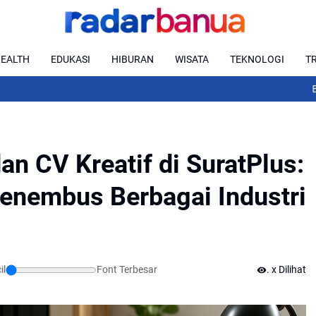
EALTH
EDUKASI
HIBURAN
WISATA
TEKNOLOGI
T
Biodata Lengk
n CV Kreatif di SuratPlus:
enembus Berbagai Industri
l
Font Terbesar
...
x Dilihat