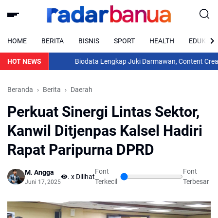
HOME
BERITA
BISNIS
SPORT
HEALTH
EDUKASI
HOT NEWS
Biodata Lengkap Juki Darmawan, Content Creator As
Beranda
Berita
Daerah
Perkuat Sinergi Lintas Sektor,
Kanwil Ditjenpas Kalsel Hadiri
Rapat Paripurna DPRD
Font
Font
M. Angga
...
x Dilihat
Terkecil
Terbesar
Juni 17, 2025