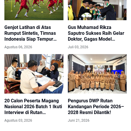
Genjot Latihan di Atas
Gus Muhamad Rikza
Rumput Sintetis, Timnas
Saputro Sukses Raih Gelar
Indonesia Siap Tempur
Doktor, Gagas Model
Melawan Singapura
Pendidikan Agama Islam
Agustus 06, 2026
Juli 03, 2026
Berbasis Budaya Pesantren
20 Calon Peserta Magang
Pengurus DWP Rutan
Nasional 2026 Batch 1 Ikuti
Kandangan Periode 2026–
Interview di Rutan
2028 Resmi Dilantik!
Kandangan
Agustus 03, 2026
Juni 21, 2026