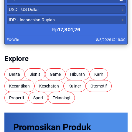
Explore
Berita
Bisnis
Game
Hiburan
Karir
Kecantikan
Kesehatan
Kuliner
Otomotif
Properti
Sport
Teknologi
Promosikan
Produk