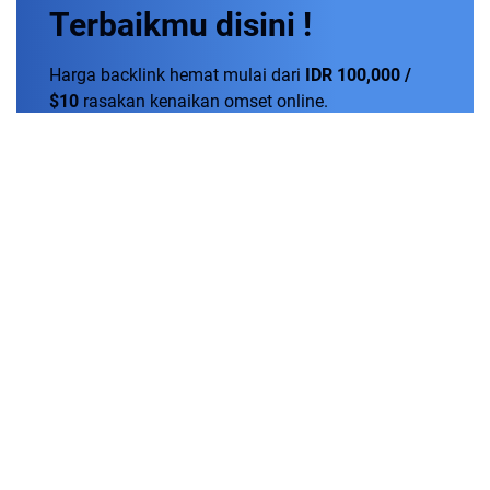
Terbaikmu
disini !
Harga backlink hemat mulai dari
IDR 100,000 /
$10
rasakan kenaikan omset online.
Order Now!