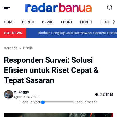
HOME
BERITA
BISNIS
SPORT
HEALTH
EDUKASI
HOT NEWS
Biodata Lengkap Juki Darmawan, Content Creator Asal
Beranda
Bisnis
Responden Survei: Solusi
Efisien untuk Riset Cepat &
Tepat Sasaran
M. Angga
...
x Dilihat
Agustus 04, 2025
Font Terkecil
Font Terbesar