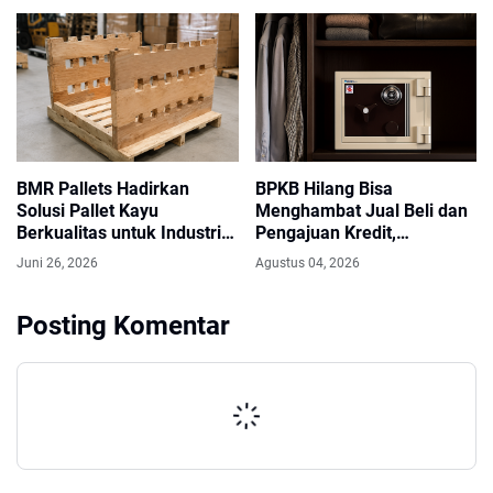
BMR Pallets Hadirkan
BPKB Hilang Bisa
Solusi Pallet Kayu
Menghambat Jual Beli dan
Berkualitas untuk Industri
Pengajuan Kredit,
dan Ekspor
Sudahkah Anda
Juni 26, 2026
Agustus 04, 2026
Menyimpannya di Brankas
BPKB?
Posting Komentar