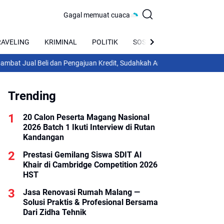
Gagal memuat cuaca
RAVELING
KRIMINAL
POLITIK
SOSIAL
BUDAYA
 Beli dan Pengajuan Kredit, Sudahkah Anda Menyimpannya di Brankas
Trending
20 Calon Peserta Magang Nasional
2026 Batch 1 Ikuti Interview di Rutan
Kandangan
Prestasi Gemilang Siswa SDIT Al
Khair di Cambridge Competition 2026
HST
Jasa Renovasi Rumah Malang —
Solusi Praktis & Profesional Bersama
Dari Zidha Tehnik