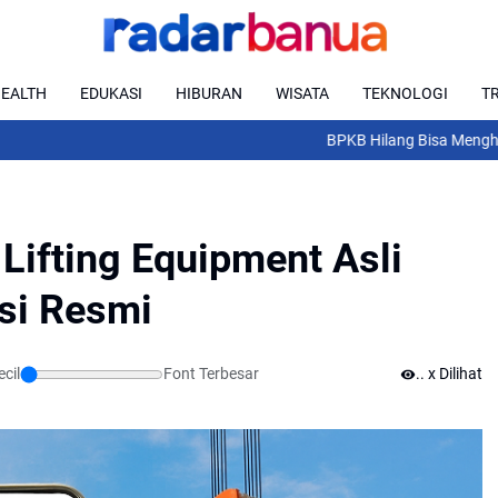
EALTH
EDUKASI
HIBURAN
WISATA
TEKNOLOGI
T
BPKB Hilang Bisa Menghambat Jual
Lifting Equipment Asli
si Resmi
cil
Font Terbesar
...
x Dilihat